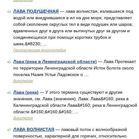
Википедия
ЛАВА ПОДУШЕЧНАЯ
— лава волнистая, излившаяся под
44
водой или внедрившаяся в ил на дне моря; представляет
собой скопление округлых тел в виде подушек или шаров,
вдавленных друг в друга или вытянутых друг за другом и
соединяющихся при помощи коротких трубок и
шеек.&#8230; …
Геологическая энциклопедия
Лава (река в Ленинградской области)
— Лава Протекает
45
по территории Ленинградской области Исток болота около
поселка Назия Устье Ладожское о …
Википедия
Лава (река)
— У этого термина существуют и другие
46
значения, см. Лава (значения). Лава: Лава&#160; река в
Калининградской области Лава&#160; река в Ленинградской
области &#160;&#160;&#160; …
Википедия
ЛАВА ВОЛНИСТАЯ
— лавовый поток с волнообразной
47
поверхностью, характерной для горячих, относительно