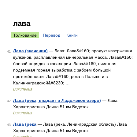
лава
Толкование
Перевод
Книги
Лава (значения)
— Лава: Лава&#160; продукт извержения
41
вулканов, расплавленная минеральная масса. Лава&#160;
боевой порядок в кавалерии. Лава&#160; очистная
подземная горная выработка с забоем большой
протяжённости. Лава&#160; река в Польше и в
Калининградской&#8230; …
Википедия
Лава (река, впадает в Ладожское озеро)
— Лава
42
Характеристика Длина 51 км Водоток …
Википедия
Лава (река
— Лава (река, Ленинградская область) Лава
43
Характеристика Длина 51 км Водоток …