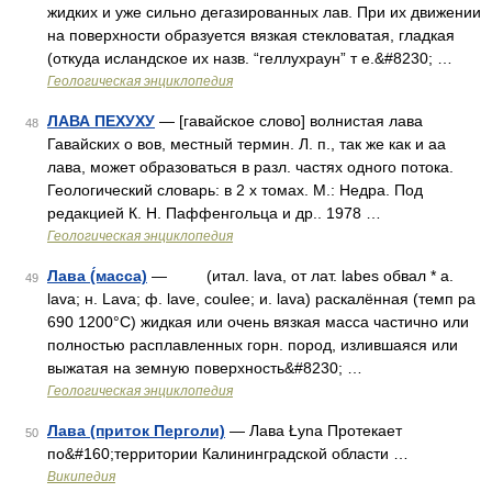
жидких и уже сильно дегазированных лав. При их движении
на поверхности образуется вязкая стекловатая, гладкая
(откуда исландское их назв. “геллухраун” т е.&#8230; …
Геологическая энциклопедия
ЛАВА ПЕХУХУ
— [гавайское слово] волнистая лава
48
Гавайских о вов, местный термин. Л. п., так же как и аа
лава, может образоваться в разл. частях одного потока.
Геологический словарь: в 2 х томах. М.: Недра. Под
редакцией К. Н. Паффенгольца и др.. 1978 …
Геологическая энциклопедия
Лава (́масса)
— (итал. lava, от лат. labes обвал * a.
49
lava; н. Lava; ф. lave, coulee; и. lava) раскалённая (темп pa
690 1200°C) жидкая или очень вязкая масса частично или
полностью расплавленных горн. пород, излившаяся или
выжатая на земную поверхность&#8230; …
Геологическая энциклопедия
Лава (приток Перголи)
— Лава Łyna Протекает
50
по&#160;территории Калининградской области …
Википедия